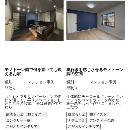
モノトーン調で何を置いても映
奥行きを感じさせるモノトーン
えるお家
調の空間
種別
マンション事例
種別
マンション事例
間取り
間取り
もともとフルリノベーションの物
全体的にチャコールグレーとグレ
件を壊して、再リノベーションし
ージュのコントラストを利かせ、
たこちらのお家。 昼は緑豊かでや
統一感をもった作りにしました。
わら...
こだわ...
耐震も万全
和テイスト
耐震も万全
和テイスト
コンクリート壁
ナチュラル
アンティーク調
こだわりインテリア
こだわりインテリア