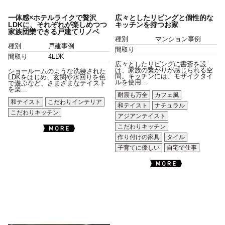
一体感×ホテルライクで贅沢
広々としたリビングと個性的な
LDKに、それぞれが楽しめつつ
キッチンを持つお家
家族団欒できる戸建てリノベ
種別
マンション事例
種別
戸建事例
間取り
間取り
4LDK
広々としたリビングに書斎を設
け、家族の繋がりが感じられる空
ショールームのような洗練された
間。キッチンには、モザイクタイ
LDKをはじめ、玄関や水回りを色
ルを使用...
で遊ぶなど、さまざまなテイスト
を楽...
耐震も万全
カフェ風
和テイスト
こだわりインテリア
和テイスト
ナチュラル
こだわりキッチン
アジアンテイスト
こだわりキッチン
作り付けの家具
タイル
子育てに優しい
自宅で仕事