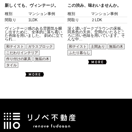
新しくても、ヴィンテージ。
この渋み、味わいませんか。
種別
マンション事例
種別
マンション事例
間取り
1LDK
間取り
２LDK
ヴィンテージ感のある雰囲気を醸
深く濃いダークブラウンの床板。
し出すために、全体的に落ち着い
同系色の天井。空間のいたるとこ
た色味を用いました。 斜めに立て
ろに渋い色味を用いています。そ
られ...
んな中...
和テイスト
ガラスブロック
和テイスト
土間あり
無垢の木
こだわりインテリア
ふたり暮らし
作り付けの家具
無垢の木
タイル