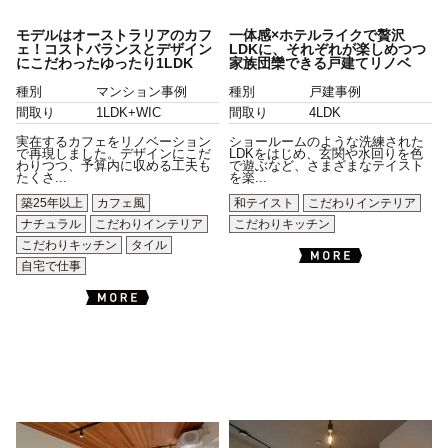
モデルはオーストラリアのカフ
一体感×ホテルライクで贅沢
ェ！コストバランスとデザイン
LDKに、それぞれが楽しめつつ
にこだわったゆったり1LDK
家族団欒できる戸建てリノベ
種別
マンション事例
種別
戸建事例
間取り
1LDK+WIC
間取り
4LDK
実在するカフェをリノベーション
ショールームのような洗練された
で再現しました。デザインにこだ
LDKをはじめ、玄関や水回りを色
わりつつ、予算内に収める工夫も
で遊ぶなど、さまざまなテイスト
たくさ...
を楽...
築25年以上
カフェ風
和テイスト
こだわりインテリア
ナチュラル
こだわりインテリア
こだわりキッチン
こだわりキッチン
タイル
自宅で仕事