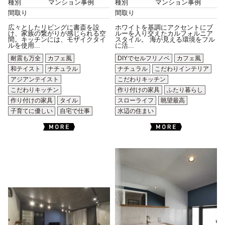
種別
マンション事例
種別
マンション事例
間取り
間取り
広々としたリビングに書斎を設
ホワイトを基調にアクセントにブ
け、家族の繋がりが感じられる空
ルーを入り交えたカルフォルニア
間。キッチンには、モザイクタイ
スタイル。 海が見える環境をフル
ルを使用...
に活...
耐震も万全
カフェ風
DIYでセルフリノベ
カフェ風
和テイスト
ナチュラル
ナチュラル
こだわりインテリア
アジアンテイスト
こだわりキッチン
こだわりキッチン
作り付けの家具
ふたり暮らし
作り付けの家具
タイル
スローライフ
眺望最高
子育てに優しい
自宅で仕事
水辺の住まい