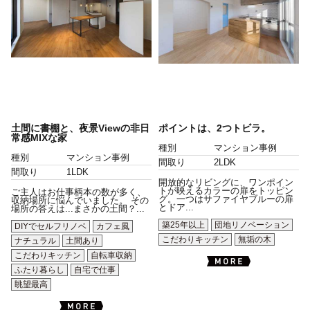
土間に書棚と、夜景Viewの非日
ポイントは、2つトビラ。
常感MIXな家
種別
マンション事例
種別
マンション事例
間取り
2LDK
間取り
1LDK
開放的なリビングに、ワンポイン
トが映えるカラーの扉をトッピン
ご主人はお仕事柄本の数が多く、
グ。一つはサファイヤブルーの扉
収納場所に悩んでいました。 その
とドア...
場所の答えは...まさかの土間？...
築25年以上
団地リノベーション
DIYでセルフリノベ
カフェ風
こだわりキッチン
無垢の木
ナチュラル
土間あり
こだわりキッチン
自転車収納
ふたり暮らし
自宅で仕事
眺望最高