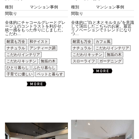
種別
マンション事例
種別
マンション事例
間取り
間取り
全体的にチャコールグレーとグレ
全体的に”白と木とモルタル”を意識
ージュのコントラストを利かせ、
して演出したこちらのお家。最近
統一感をもった作りにしました。
リノベーションでトレンドになり
こだわ...
つ...
耐震も万全
和テイスト
耐震も万全
カフェ風
ナチュラル
アンティーク調
ナチュラル
こだわりインテリア
こだわりインテリア
こだわりキッチン
無垢の木
こだわりキッチン
無垢の木
スローライフ
ガーデニング
ひとり暮らし
ふたり暮らし
子育てに優しい
ペットと暮らす