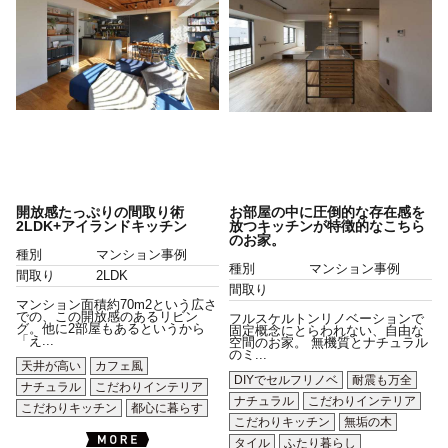
開放感たっぷりの間取り術
お部屋の中に圧倒的な存在感を
2LDK+アイランドキッチン
放つキッチンが特徴的なこちら
のお家。
種別
マンション事例
種別
マンション事例
間取り
2LDK
間取り
マンション面積約70m2という広さ
での、この開放感のあるリビン
フルスケルトンリノベーションで
グ。他に2部屋もあるというから
固定概念にとらわれない、自由な
「え...
空間のお家。 無機質とナチュラル
のミ...
天井が高い
カフェ風
DIYでセルフリノベ
耐震も万全
ナチュラル
こだわりインテリア
ナチュラル
こだわりインテリア
こだわりキッチン
都心に暮らす
こだわりキッチン
無垢の木
タイル
ふたり暮らし