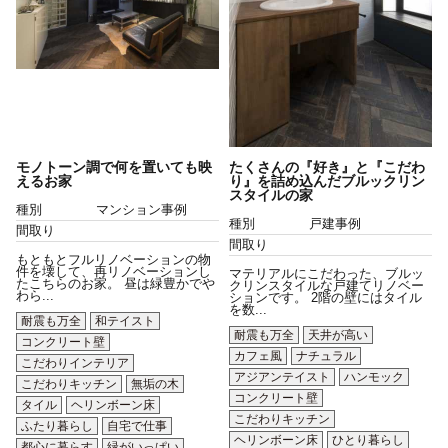
モノトーン調で何を置いても映
たくさんの『好き』と『こだわ
えるお家
り』を詰め込んだブルックリン
スタイルの家
種別
マンション事例
種別
戸建事例
間取り
間取り
もともとフルリノベーションの物
件を壊して、再リノベーションし
マテリアルにこだわった、ブルッ
たこちらのお家。 昼は緑豊かでや
クリンスタイルな戸建てリノベー
わら...
ションです。 2階の壁にはタイル
を数...
耐震も万全
和テイスト
耐震も万全
天井が高い
コンクリート壁
カフェ風
ナチュラル
こだわりインテリア
アジアンテイスト
ハンモック
こだわりキッチン
無垢の木
コンクリート壁
タイル
ヘリンボーン床
こだわりキッチン
ふたり暮らし
自宅で仕事
ヘリンボーン床
ひとり暮らし
都心に暮らす
緑がいっぱい